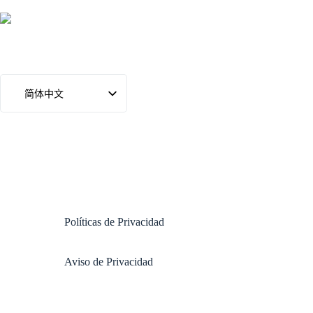
简体中文
Español
English (UK)
Deutsch (Sie)
Français
Nederlands (België)
Políticas de Privacidad
Italiano
Português
Aviso de Privacidad
Русский
Polski