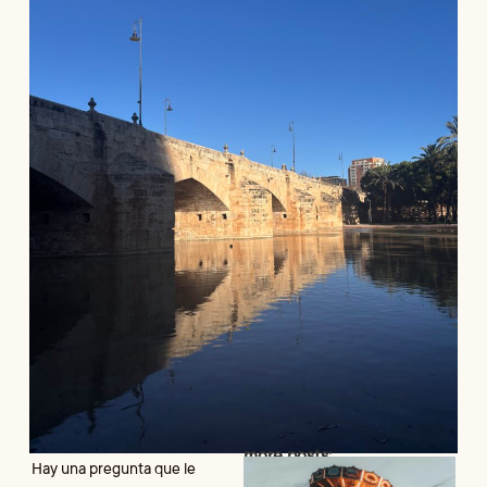
简体中文
日本語
Türkçe
more posts:
F
Hay una pregunta que le
A