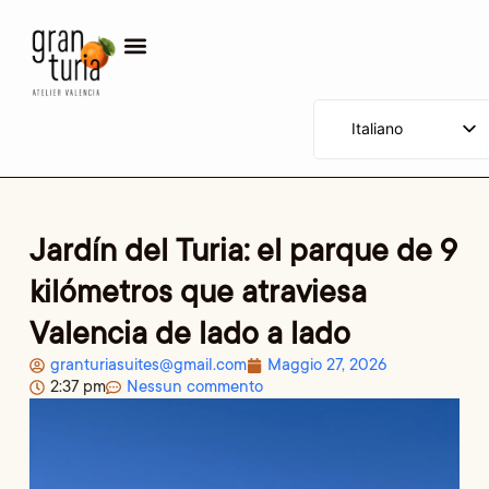
Italiano
Español
English (UK)
Deutsch (Sie)
Jardín del Turia: el parque de 9
Français
kilómetros que atraviesa
Nederlands (België)
Valencia de lado a lado
Português
granturiasuites@gmail.com
Maggio 27, 2026
Русский
2:37 pm
Nessun commento
Polski
Română
العربية