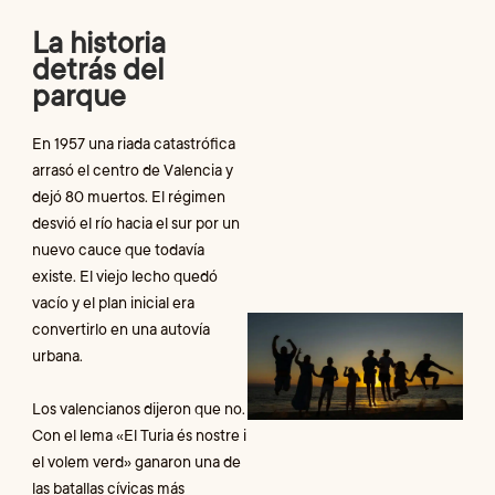
d
La historia
m
v
detrás del
d
parque
L
En 1957 una riada catastrófica
N
arrasó el centro de Valencia y
c
dejó 80 muertos. El régimen
desvió el río hacia el sur por un
R
nuevo cauce que todavía
M
existe. El viejo lecho quedó
vacío y el plan inicial era
V
convertirlo en una autovía
p
urbana.
e
a
q
Los valencianos dijeron que no.
c
Con el lema «El Turia és nostre i
c
el volem verd» ganaron una de
v
las batallas cívicas más