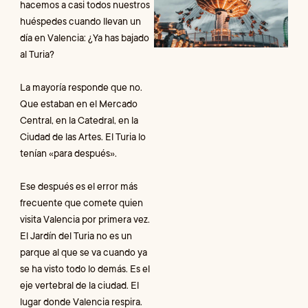
hacemos a casi todos nuestros
d
huéspedes cuando llevan un
e
día en Valencia: ¿Ya has bajado
p
p
al Turia?
n
v
La mayoría responde que no.
L
Que estaban en el Mercado
Central, en la Catedral, en la
N
Ciudad de las Artes. El Turia lo
c
tenían «para después».
R
Ese después es el error más
»
frecuente que comete quien
visita Valencia por primera vez.
H
El Jardín del Turia no es un
y
parque al que se va cuando ya
t
q
se ha visto todo lo demás. Es el
t
eje vertebral de la ciudad. El
c
lugar donde Valencia respira.
s