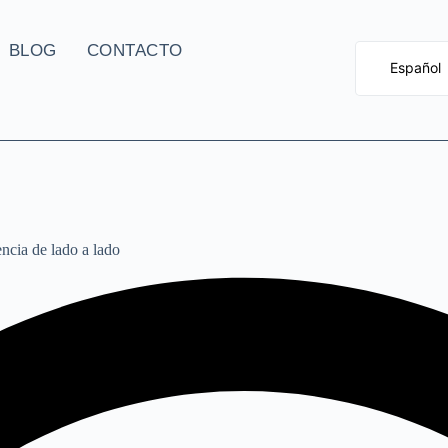
BLOG
CONTACTO
Español
English 
Deutsch 
Français
Nederlan
Italiano
encia de lado a lado
Portugu
Русский
Polski
Română
العربية
简体中文