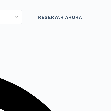
RESERVAR AHORA
(UK)
(Sie)
ds (België)
ês