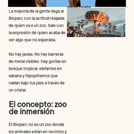
more posts:
F
La mayoría de la gente llega al
A
Bioparc con la actitud relajada
V
de quien va a un zoo. Sale con
p
la expresión de quien acaba de
p
d
ver algo que no esperaba.
И
No hay jaulas. No hay barreras
К
de metal visibles. Hay gorilas en
н
bosque tropical, elefantes en
sabana y hipopótamos que
R
nadan bajo tus pies a través de
un cristal.
H
El concepto: zoo
f
q
de inmersión
c
e
El Bioparc no es un zoo donde
m
d
los animales están en recintos y