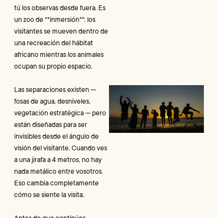
tú los observas desde fuera. Es
И
un zoo de **inmersión**: los
К
visitantes se mueven dentro de
н
una recreación del hábitat
africano mientras los animales
R
ocupan su propio espacio.
Las separaciones existen —
V
g
fosas de agua, desniveles,
a
vegetación estratégica — pero
q
están diseñadas para ser
t
v
invisibles desde el ángulo de
visión del visitante. Cuando ves
И
a una jirafa a 4 metros, no hay
К
nada metálico entre vosotros.
н
Eso cambia completamente
cómo se siente la visita.
R