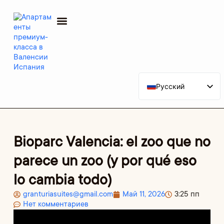
Русский
Español
English (UK)
Deutsch (Sie)
Bioparc Valencia: el zoo que no
Français
parece un zoo (y por qué eso
Nederlands (België)
lo cambia todo)
Italiano
granturiasuites@gmail.com
Май 11, 2026
3:25 пп
Português
Нет комментариев
Polski