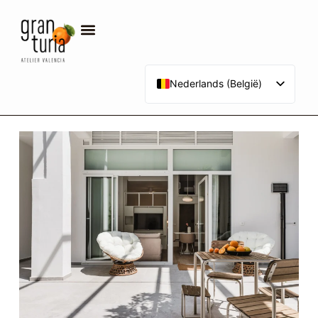
Nederlands (België)
Español
English (UK)
Deutsch (Sie)
Français
Italiano
Português
Русский
Polski
Română
العربية