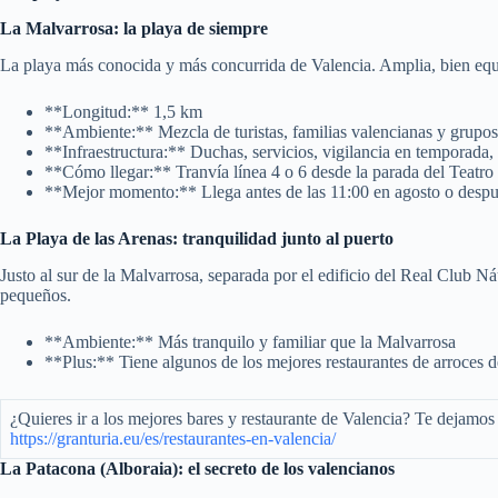
La Malvarrosa: la playa de siempre
La playa más conocida y más concurrida de Valencia. Amplia, bien equip
**Longitud:** 1,5 km
**Ambiente:** Mezcla de turistas, familias valencianas y grupo
**Infraestructura:** Duchas, servicios, vigilancia en temporada,
**Cómo llegar:** Tranvía línea 4 o 6 desde la parada del Teatr
**Mejor momento:** Llega antes de las 11:00 en agosto o despué
La Playa de las Arenas: tranquilidad junto al puerto
Justo al sur de la Malvarrosa, separada por el edificio del Real Club Ná
pequeños.
**Ambiente:** Más tranquilo y familiar que la Malvarrosa
**Plus:** Tiene algunos de los mejores restaurantes de arroces de
¿Quieres ir a los mejores bares y restaurante de Valencia? Te dejamos l
https://granturia.eu/es/restaurantes-en-valencia/
La Patacona (Alboraia): el secreto de los valencianos