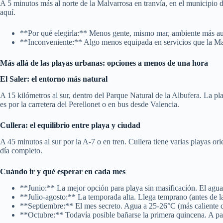
A 5 minutos más al norte de la Malvarrosa en tranvía, en el municipio 
aquí.
**Por qué elegirla:** Menos gente, mismo mar, ambiente más au
**Inconveniente:** Algo menos equipada en servicios que la Ma
Más allá de las playas urbanas: opciones a menos de una hora
El Saler: el entorno más natural
A 15 kilómetros al sur, dentro del Parque Natural de la Albufera. La pl
es por la carretera del Perellonet o en bus desde Valencia.
Cullera: el equilibrio entre playa y ciudad
A 45 minutos al sur por la A-7 o en tren. Cullera tiene varias playas 
día completo.
Cuándo ir y qué esperar en cada mes
**Junio:** La mejor opción para playa sin masificación. El agua 
**Julio-agosto:** La temporada alta. Llega temprano (antes de la
**Septiembre:** El mes secreto. Agua a 25-26°C (más caliente q
**Octubre:** Todavía posible bañarse la primera quincena. A par